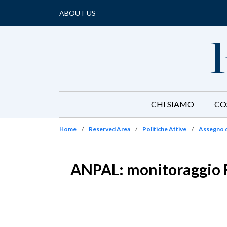
ABOUT US
CHI SIAMO
CO
Home
/
Reserved Area
/
Politiche Attive
/
Assegno d
ANPAL: monitoraggio FA