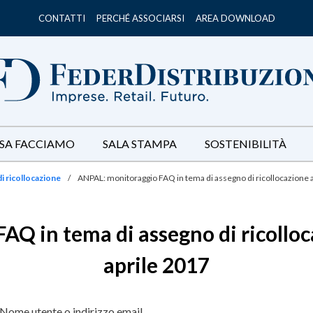
CONTATTI
PERCHÉ ASSOCIARSI
AREA DOWNLOAD
SA FACCIAMO
SALA STAMPA
SOSTENIBILITÀ
i ricollocazione
/
ANPAL: monitoraggio FAQ in tema di assegno di ricollocazione a
Q in tema di assegno di ricolloc
aprile 2017
Nome utente o indirizzo email