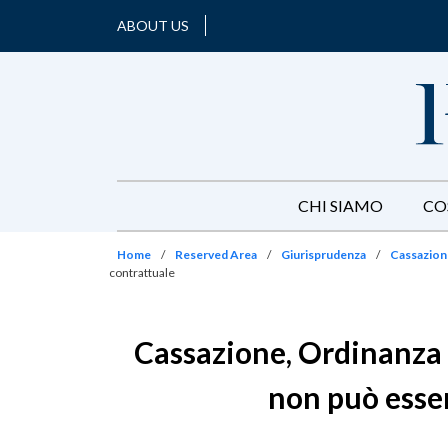
ABOUT US
CHI SIAMO
CO
Home
/
Reserved Area
/
Giurisprudenza
/
Cassazione
contrattuale
Cassazione, Ordinanza n
non può esser