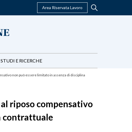
Area Riservata Lavoro
STUDI E RICERCHE
nsativo non può essere limitato in assenza di disciplina
o al riposo compensativo
a contrattuale