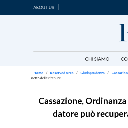
ABOUT US
CHI SIAMO
CO
Home
/
Reserved Area
/
Giurisprudenza
/
Cassazione
netto delle ritenute.
Cassazione, Ordinanza n
datore può recupera