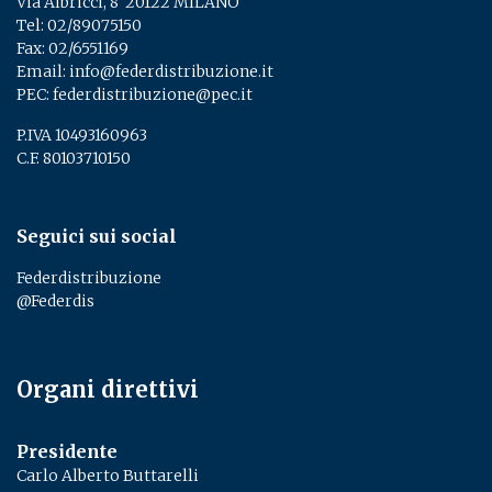
Via Albricci, 8 ­ 20122 MILANO
Tel:
02/89075150
­
Fax: 02/6551169
Email:
info@federdistribuzione.it
PEC:
federdistribuzione@pec.it
P.IVA 10493160963
C.F. 80103710150
Seguici sui social
Federdistribuzione
@Federdis
Organi direttivi
Presidente
Carlo Alberto Buttarelli