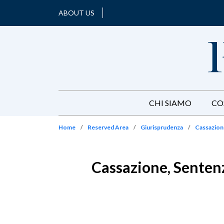
ABOUT US
CHI SIAMO
CO
Home
/
Reserved Area
/
Giurisprudenza
/
Cassazione
Cassazione, Sentenza