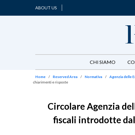
ABOUT US
CHI SIAMO
CO
Home
/
Reserved Area
/
Normativa
/
Agenzia delle E
chiarimenti e risposte
Circolare Agenzia del
fiscali introdotte da