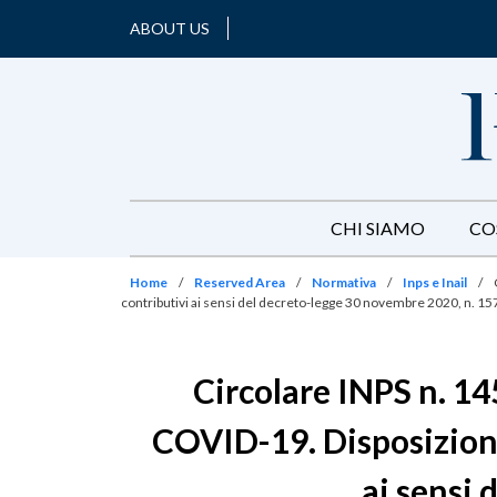
ABOUT US
CHI SIAMO
CO
Home
/
Reserved Area
/
Normativa
/
Inps e Inail
/
contributivi ai sensi del decreto-legge 30 novembre 2020, n. 15
Circolare INPS n. 1
COVID-19. Disposizioni
ai sensi