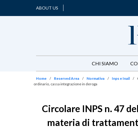
ABOUT US
CHI SIAMO
CO
Home
/
Reserved Area
/
Normativa
/
Inps e Inail
/
ordinario, cassa integrazione in deroga
Circolare INPS n. 47 de
materia di trattamento