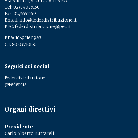
Via Albricci, 8 ­ 20122 MILANO
Tel:
02/89075150
­
Fax: 02/6551169
Email:
info@federdistribuzione.it
PEC:
federdistribuzione@pec.it
P.IVA 10493160963
C.F. 80103710150
Seguici sui social
Federdistribuzione
@Federdis
Organi direttivi
Presidente
Carlo Alberto Buttarelli