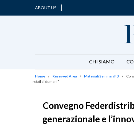
ABOUT US
CHI SIAMO
CO
Home
/
Reserved Area
/
Materiali Seminari FD
/
Conv
retail di domani”
Convegno Federdistribu
generazionale e l’innov