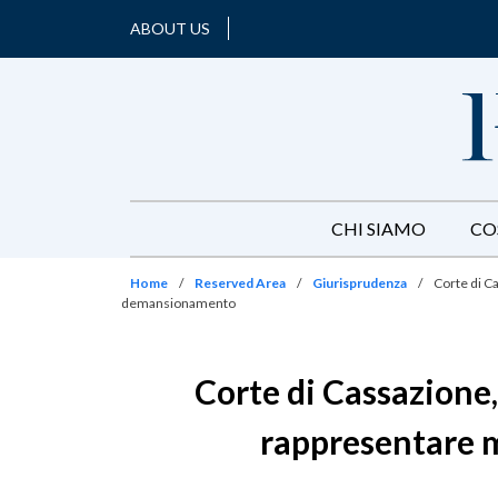
ABOUT US
CHI SIAMO
CO
Home
/
Reserved Area
/
Giurisprudenza
/
Corte di C
demansionamento
Corte di Cassazione,
rappresentare m