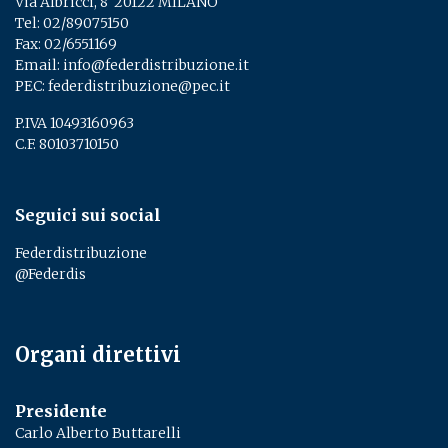
Via Albricci, 8 ­ 20122 MILANO
Tel:
02/89075150
­
Fax: 02/6551169
Email:
info@federdistribuzione.it
PEC:
federdistribuzione@pec.it
P.IVA 10493160963
C.F. 80103710150
Seguici sui social
Federdistribuzione
@Federdis
Organi direttivi
Presidente
Carlo Alberto Buttarelli