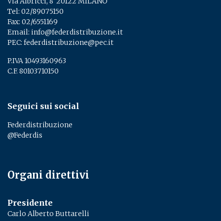
Via Albricci, 8 ­ 20122 MILANO
Tel:
02/89075150
­
Fax: 02/6551169
Email:
info@federdistribuzione.it
PEC:
federdistribuzione@pec.it
P.IVA 10493160963
C.F. 80103710150
Seguici sui social
Federdistribuzione
@Federdis
Organi direttivi
Presidente
Carlo Alberto Buttarelli