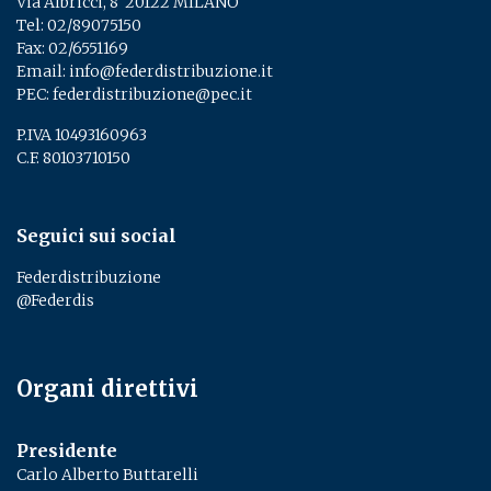
Via Albricci, 8 ­ 20122 MILANO
Tel:
02/89075150
­
Fax: 02/6551169
Email:
info@federdistribuzione.it
PEC:
federdistribuzione@pec.it
P.IVA 10493160963
C.F. 80103710150
Seguici sui social
Federdistribuzione
@Federdis
Organi direttivi
Presidente
Carlo Alberto Buttarelli