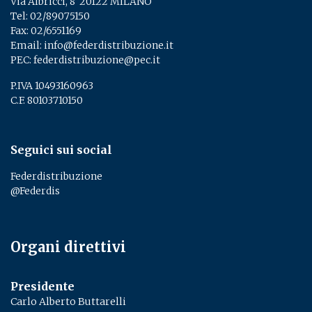
Via Albricci, 8 ­ 20122 MILANO
Tel:
02/89075150
­
Fax: 02/6551169
Email:
info@federdistribuzione.it
PEC:
federdistribuzione@pec.it
P.IVA 10493160963
C.F. 80103710150
Seguici sui social
Federdistribuzione
@Federdis
Organi direttivi
Presidente
Carlo Alberto Buttarelli