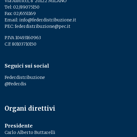
Via Albricci, 8 ­ 20122 MILANO
Tel:
02/89075150
­
Fax: 02/6551169
Email:
info@federdistribuzione.it
PEC:
federdistribuzione@pec.it
P.IVA 10493160963
C.F. 80103710150
Seguici sui social
Federdistribuzione
@Federdis
Organi direttivi
Presidente
Carlo Alberto Buttarelli