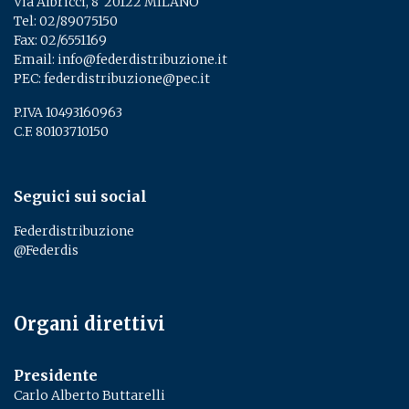
Via Albricci, 8 ­ 20122 MILANO
Tel:
02/89075150
­
Fax: 02/6551169
Email:
info@federdistribuzione.it
PEC:
federdistribuzione@pec.it
P.IVA 10493160963
C.F. 80103710150
Seguici sui social
Federdistribuzione
@Federdis
Organi direttivi
Presidente
Carlo Alberto Buttarelli