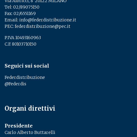
Via Albricci, 8 ­ 20122 MILANO
Tel:
02/89075150
­
Fax: 02/6551169
Email:
info@federdistribuzione.it
PEC:
federdistribuzione@pec.it
P.IVA 10493160963
C.F. 80103710150
Seguici sui social
Federdistribuzione
@Federdis
Organi direttivi
Presidente
Carlo Alberto Buttarelli