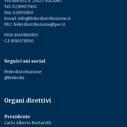
Via Albricci, 8 ­ 20122 MILANO
Tel:
02/89075150
­
Fax: 02/6551169
Email:
info@federdistribuzione.it
PEC:
federdistribuzione@pec.it
P.IVA 10493160963
C.F. 80103710150
Seguici sui social
Federdistribuzione
@Federdis
Organi direttivi
Presidente
Carlo Alberto Buttarelli