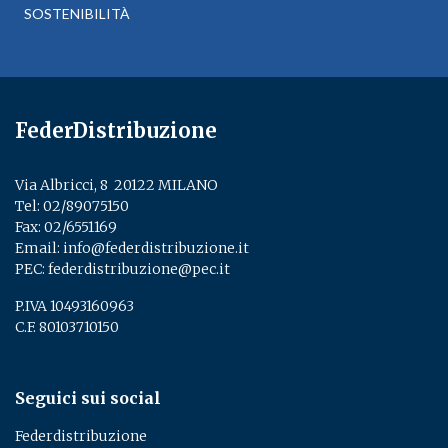
SOSTENIBILITÀ
FederDistribuzione
Via Albricci, 8 ­ 20122 MILANO
Tel:
02/89075150
­
Fax: 02/6551169
Email:
info@federdistribuzione.it
PEC:
federdistribuzione@pec.it
P.IVA 10493160963
C.F. 80103710150
Seguici sui social
Federdistribuzione