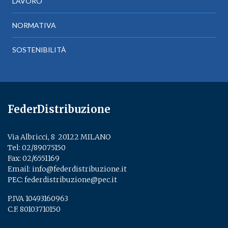
LAVORO
NORMATIVA
SOSTENIBILITÀ
FederDistribuzione
Via Albricci, 8 ­ 20122 MILANO
Tel:
02/89075150
­
Fax: 02/6551169
Email:
info@federdistribuzione.it
PEC:
federdistribuzione@pec.it
P.IVA 10493160963
C.F. 80103710150