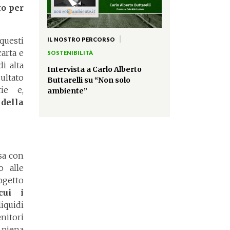
to per
|
questi
IL NOSTRO PERCORSO
carta e
SOSTENIBILITÀ
i alta
Intervista a Carlo Alberto
ultato
Buttarelli su “Non solo
rie e,
ambiente”
 della
sa con
o alle
ogetto
cui i
iquidi
nitori
 piena