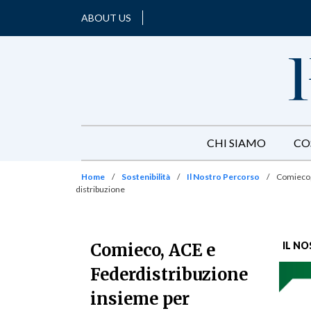
ABOUT US
CHI SIAMO
CO
Home
/
Sostenibilità
/
Il Nostro Percorso
/
Comieco, 
distribuzione
IL N
Comieco, ACE e
Federdistribuzione
insieme per