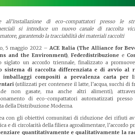
e all’installazione di eco-compattatori presso le str
rciali si introduce
un nuovo canale di raccolta vic
atore, garantendo la tracciabilità dei materiali raccolti
o, 5 maggio 2022 –
ACE Italia (The Alliance for Be
ons and the Environment)
,
Federdistribuzione
e
Co
 siglato un accordo triennale, finalizzato a promuov
o
sistema
di raccolta differenziata e di avvio al r
i imballaggi compositi a prevalenza carta per li
ntari
(utilizzati per contenere il latte, l’acqua, succhi di f
de non gasate, ma anche altri alimenti), attrave
ionamento di eco-compattatori automatizzati presso
ta della Distribuzione Moderna.
ea con gli obiettivi comunitari di riduzione dei rifiuti av
ica e di circolarità della filiera agroalimentare, l’accordo 
tenziare quantitativamente e qualitativamente
la ra