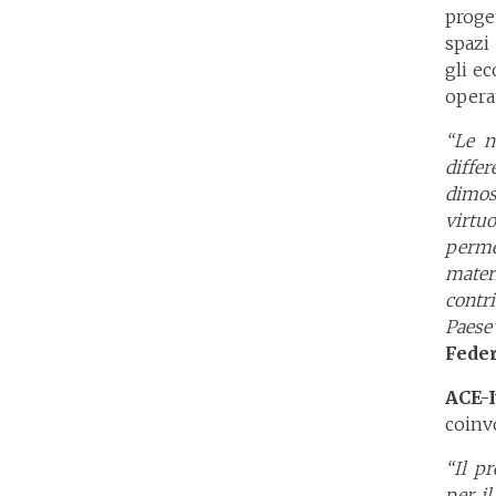
proge
spazi
gli e
opera
“Le n
differ
dimos
virtu
permet
mater
contr
Paes
Feder
ACE-I
coinvo
“Il p
per il