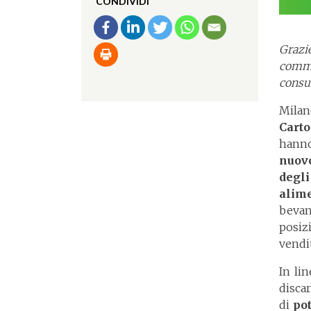
CONDIVIDI
Grazi
comme
consum
Milan
Cart
hanno
nuov
degl
alime
bevan
posiz
vendi
In lin
discar
di
po