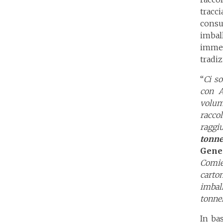
tracc
consu
imbal
immedi
tradiz
“
Ci so
con A
volum
racco
raggi
tonne
Gene
Comiec
carto
imball
tonnel
In bas