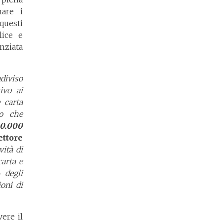
nare i
questi
lice e
enziata
diviso
ivo ai
 carta
do che
0.000
ettore
vità di
carta e
 degli
ioni di
ere il