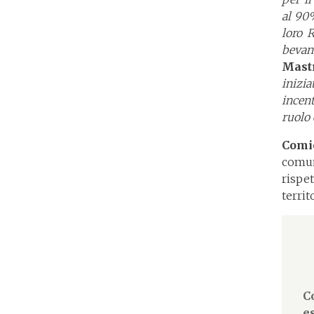
al 90%
loro 
beva
Mast
inizi
incent
ruolo 
Comi
comun
rispe
territ
C
e