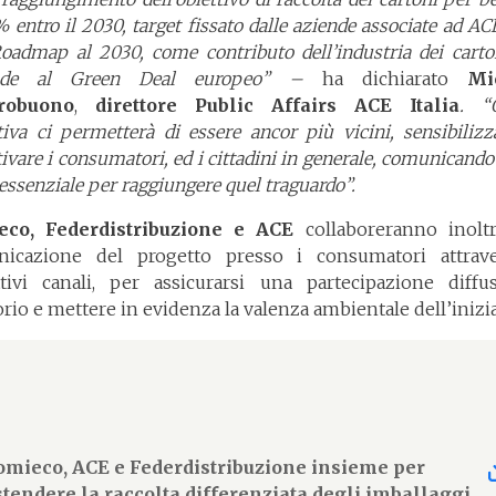
 entro il 2030, target fissato dalle aziende associate ad AC
Roadmap al 2030, come contributo dell’industria dei carto
nde al Green Deal europeo” –
ha dichiarato
Mi
robuono
,
direttore Public Affairs ACE Italia
. “
ativa ci permetterà di essere ancor più vicini, sensibilizz
ivare i consumatori, ed i cittadini in generale, comunicando 
essenziale per raggiungere quel traguardo”.
eco, Federdistribuzione e ACE
collaboreranno inoltr
icazione del progetto presso i consumatori attrav
ttivi canali, per assicurarsi una partecipazione diffu
orio e mettere in evidenza la valenza ambientale dell’inizia
omieco, ACE e Federdistribuzione insieme per
stendere la raccolta differenziata degli imballaggi