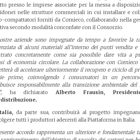
tto presso le imprese associate per la messa a disposizi
 idonei nelle strutture commerciali in cui installare e col
co-compattatori forniti da Comieco, collaborando nella ge
tiva secondo modalità concordate con il Consorzio.
ostre aziende sono impegnate da tempo a favorire la ra
enziata di alcuni materiali all’interno dei punti vendita 
trato concretamente come sia possibile dare vita a pr
osi di economia circolare. La collaborazione con Comieco
terà di accelerare ulteriormente il recupero e riciclo di p
ie prime, coinvolgendo i consumatori in un percor
ibuisce responsabilmente alla transizione ambientale del 
e”,
ha dichiarato
Alberto Frausin, Presiden
distribuzione.
talia,
da parte sua, contribuirà al progetto impegnan
lgere tutti i produttori aderenti alla Piattaforma in Italia.
resente accordo rappresenta un ulteriore e fondamentale ta
 raggiungimento dell’obiettivo di raccolta dei cartoni per 