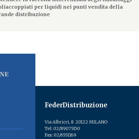
oliaccoppiati per liquidi nei punti vendita della
rande distribuzione
FederDistribuzione
Via Albricci, 8 ­ 20122 MILANO
Tel:
02/89075150
­
Fax: 02/6551169