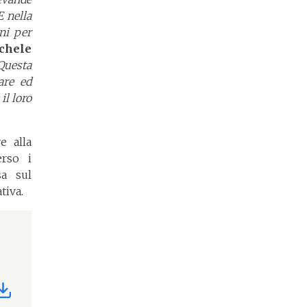
E nella
ni per
chele
Questa
are ed
il loro
e alla
erso i
sa sul
tiva.