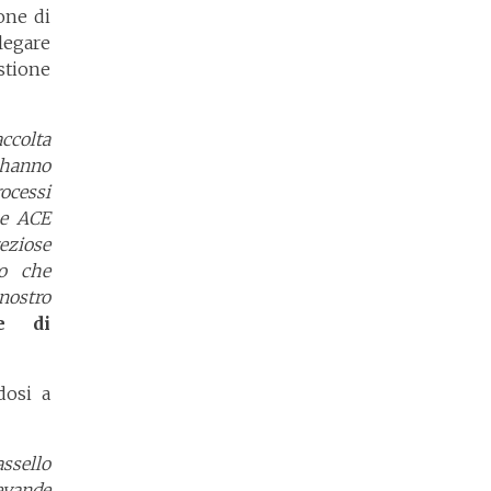
one di
legare
stione
ccolta
e hanno
ocessi
 e ACE
reziose
so che
nostro
te di
dosi a
ssello
bevande