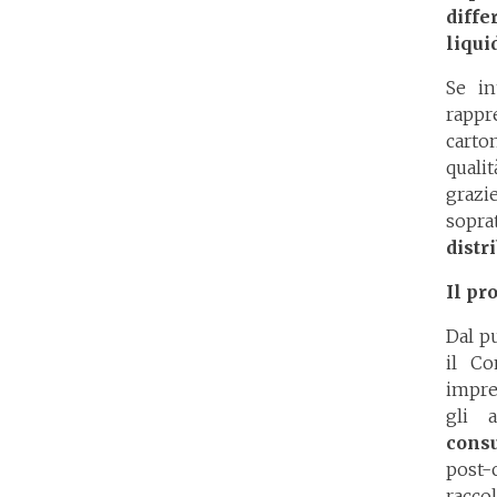
diffe
liquid
Se in
rappre
carto
quali
grazi
soprat
distr
Il pr
Dal p
il C
impre
gli 
cons
post-
racco