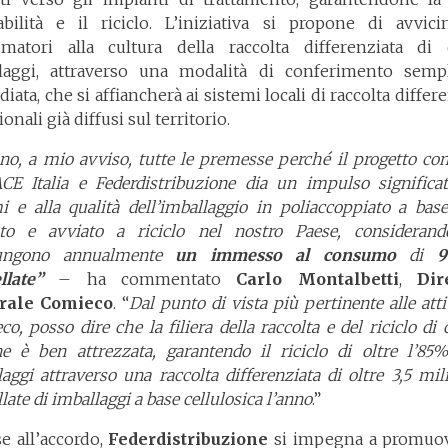
iabilità e il riciclo. L’iniziativa si propone di avvici
matori alla cultura della raccolta differenziata di 
laggi, attraverso una modalità di conferimento semp
ata, che si affiancherà ai sistemi locali di raccolta differ
ionali già diffusi sul territorio.
no, a mio avviso, tutte le premesse perché il progetto con
CE Italia e Federdistribuzione dia un impulso significat
i e alla qualità dell’imballaggio in poliaccoppiato a base
lto e avviato a riciclo nel nostro Paese, consideran
ungono annualmente
un immesso al consumo
di
9
llate”
– ha commentato
Carlo Montalbetti
,
Dir
rale Comieco
. “
Dal punto di vista più pertinente alle atti
o, posso dire che la filiera della raccolta e del riciclo di 
ne è ben attrezzata, garantendo il riciclo di oltre l’85%
aggi attraverso una raccolta differenziata di oltre 3,5 mil
late di imballaggi a base cellulosica l’anno
.”
e all’accordo,
Federdistribuzione
si impegna a promuov