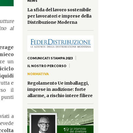
NEWS
La sfida del lavoro sostenibile
per lavoratori e imprese della
utture
Distribuzione Moderna
ino al
verage
mieco
|
COMUNICATI STAMPA 2023
ere un
|
IL NOSTRO PERCORSO
iciclo
NORMATIVA
quidi
rutta e
Regolamento Ue imballaggi,
imprese in audizione: forte
rso il
allarme, a rischio intere filiere
 punti
viati a
prevede
ccolta