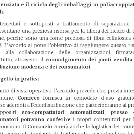
renziata e il riciclo degli imballaggi in poliaccoppia
i.
tercettati e sottoposti a trattamento di separazione, 
sentano una preziosa risorsa per la filiera del riciclo di 
ne, perché sono una fonte preziosa di fibra cellulosica d
tà. L’accordo si pone l’obiettivo di raggiungere questo ris
e alla collaborazione delle organizzazioni firmata
tutto, attraverso il
coinvolgimento dei punti vendita
ibuzione moderna e dei consumatori
.
ogetto in pratica
unto di vista operativo, l’accordo prevede che, previa inte
omune,
Comieco
fornisca in comodato d’uso gratuit
se aderenti a Federdistribuzione che parteciperanno al pr
appositi
eco-compattatori automatizzati, presso 
umatori potranno conferire
i propri contenitori per l
consumo. Il Consorzio curerà anche la logistica dei conte
lti verso gli impianti di trattamento, garantendone la