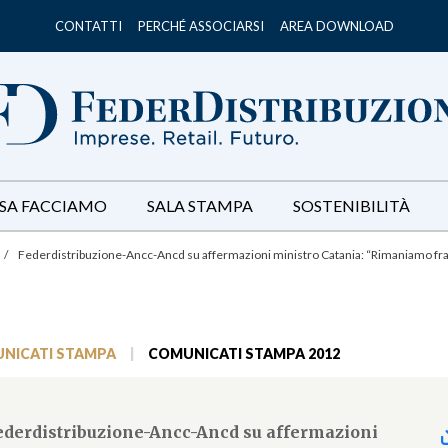
CONTATTI
PERCHÉ ASSOCIARSI
AREA DOWNLOAD
SA FACCIAMO
SALA STAMPA
SOSTENIBILITÀ
/
Federdistribuzione-Ancc-Ancd su affermazioni ministro Catania: “Rimaniamo franc
NICATI STAMPA
|
COMUNICATI STAMPA 2012
ederdistribuzione-Ancc-Ancd su affermazioni