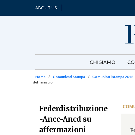
ABOUT US
CHI SIAMO
CO
Home
/
Comunicati Stampa
/
Comunicati stampa 2012
del ministro
COMU
Federdistribuzione
-Ancc-Ancd su
affermazioni
F