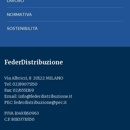
LAVORO
NORMATIVA
SOSTENIBILITÀ
FederDistribuzione
Via Albricci, 8 ­ 20122 MILANO
Tel:
02/89075150
­
Fax: 02/6551169
Email:
info@federdistribuzione.it
PEC:
federdistribuzione@pec.it
P.IVA 10493160963
C.F. 80103710150