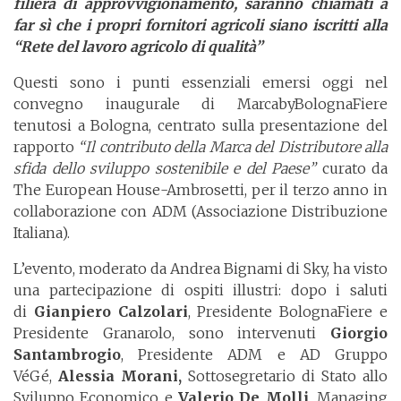
filiera di approvvigionamento, saranno chiamati a
far sì che i propri fornitori agricoli siano iscritti alla
“Rete del lavoro agricolo di qualità”
Questi sono i punti essenziali emersi oggi nel
convegno inaugurale di MarcabyBolognaFiere
tenutosi a Bologna, centrato sulla presentazione del
rapporto
“Il contributo della Marca del Distributore alla
sfida dello sviluppo sostenibile e del Paese”
curato da
The European House-Ambrosetti, per il terzo anno in
collaborazione con ADM (Associazione Distribuzione
Italiana).
L’evento, moderato da Andrea Bignami di Sky, ha visto
una partecipazione di ospiti illustri: dopo i saluti
di
Gianpiero Calzolari
, Presidente BolognaFiere e
Presidente Granarolo, sono intervenuti
Giorgio
Santambrogio
, Presidente ADM e AD Gruppo
VéGé,
Alessia Morani,
Sottosegretario di Stato allo
Sviluppo Economico e
Valerio De Molli
, Managing