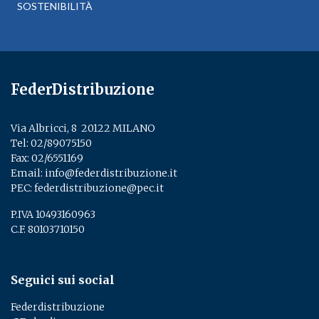
SOSTENIBILITÀ
FederDistribuzione
Via Albricci, 8 ­ 20122 MILANO
Tel:
02/89075150
­
Fax: 02/6551169
Email:
info@federdistribuzione.it
PEC:
federdistribuzione@pec.it
P.IVA 10493160963
C.F. 80103710150
Seguici sui social
Federdistribuzione