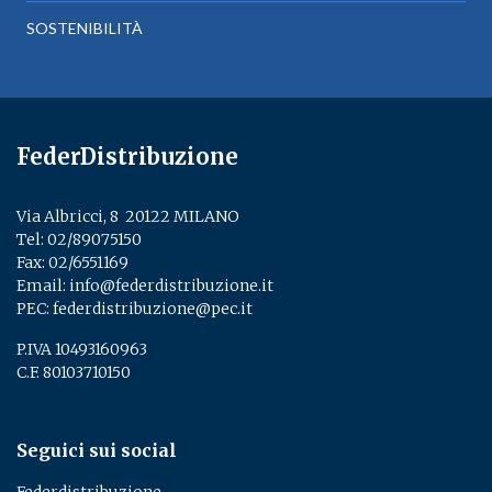
SOSTENIBILITÀ
FederDistribuzione
Via Albricci, 8 ­ 20122 MILANO
Tel:
02/89075150
­
Fax: 02/6551169
Email:
info@federdistribuzione.it
PEC:
federdistribuzione@pec.it
P.IVA 10493160963
C.F. 80103710150
Seguici sui social