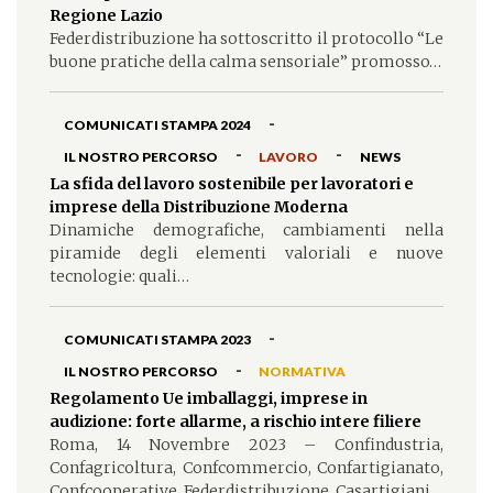
Regione Lazio
Federdistribuzione ha sottoscritto il protocollo “Le
buone pratiche della calma sensoriale” promosso…
-
COMUNICATI STAMPA 2024
-
-
IL NOSTRO PERCORSO
LAVORO
NEWS
La sfida del lavoro sostenibile per lavoratori e
imprese della Distribuzione Moderna
Dinamiche demografiche, cambiamenti nella
piramide degli elementi valoriali e nuove
tecnologie: quali…
-
COMUNICATI STAMPA 2023
-
IL NOSTRO PERCORSO
NORMATIVA
Regolamento Ue imballaggi, imprese in
audizione: forte allarme, a rischio intere filiere
Roma, 14 Novembre 2023 – Confindustria,
Confagricoltura, Confcommercio, Confartigianato,
Confcooperative, Federdistribuzione, Casartigiani…