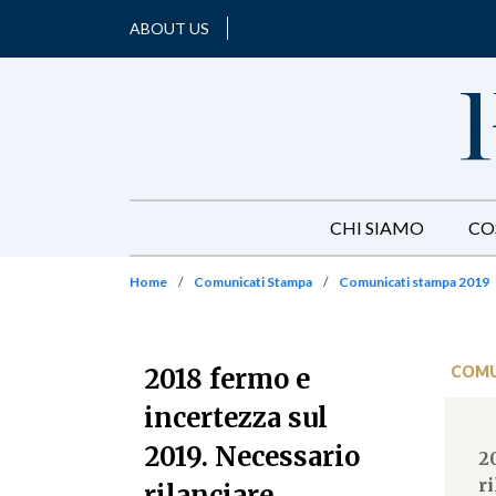
ABOUT US
CHI SIAMO
CO
Home
/
Comunicati Stampa
/
Comunicati stampa 2019
COMU
2018 fermo e
incertezza sul
2019. Necessario
2
r
rilanciare