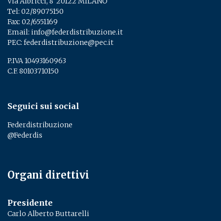
Via Albricci, 8 ­ 20122 MILANO
Tel:
02/89075150
­
Fax: 02/6551169
Email:
info@federdistribuzione.it
PEC:
federdistribuzione@pec.it
P.IVA 10493160963
C.F. 80103710150
Seguici sui social
Federdistribuzione
@Federdis
Organi direttivi
Presidente
Carlo Alberto Buttarelli