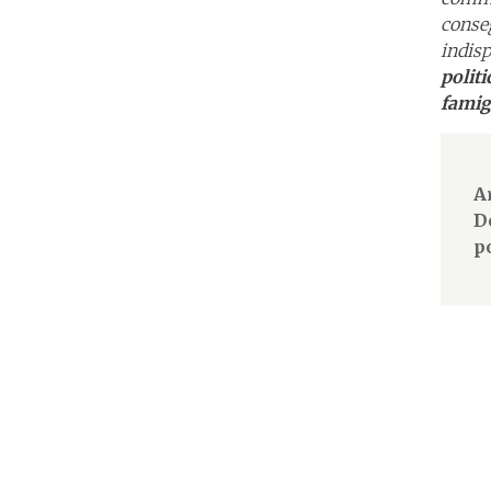
conse
indis
polit
famigl
A
D
p