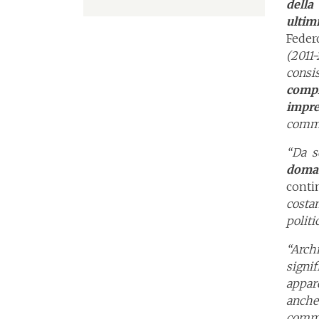
della
ultim
Feder
(2011
consi
compl
impre
commer
“Da s
doma
conti
costan
politi
“Arch
signif
appar
anche
comme