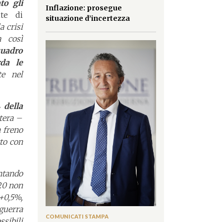
to gli
Inflazione: prosegue
te di
situazione d’incertezza
a crisi
a così
uadro
rda le
te nel
 della
stera
–
 freno
tto con
ntando
020 non
+0,5%,
guerra
COMUNICATI STAMPA
sibili