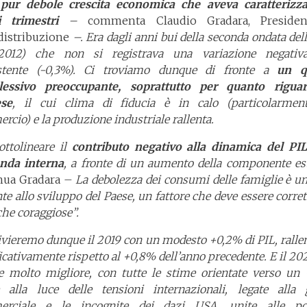
 pur debole crescita economica che aveva caratterizza
i trimestri
–
commenta Claudio Gradara, Presiden
distribuzione
–. Era dagli anni bui della seconda ondata dell
-2012) che non si registrava una variazione negativ
stente (-0,3%). Ci troviamo dunque di fronte a
un q
essivo preoccupante, soprattutto per quanto rigua
se
, il cui clima di fiducia è in calo (particolarmen
cio) e la produzione industriale rallenta.
ottolineare il
contributo negativo alla dinamica del PIL
nda interna
, a fronte di un aumento della componente e
nua Gradara –
La debolezza dei consumi delle famiglie è un
te allo sviluppo del Paese, un fattore che deve essere corre
che coraggiose”.
ivieremo dunque il 2019 con un modesto +0,2% di PIL, ralle
icativamente rispetto al +0,8% dell’anno precedente. E il 2
e molto migliore, con tutte le stime orientate verso un 
 alla luce delle tensioni internazionali, legate
alla 
rciale e le incognite dei dazi USA, unite alle pos