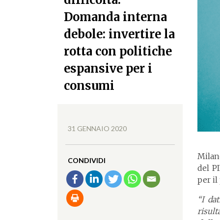
Domanda interna
debole: invertire la
rotta con politiche
espansive per i
consumi
31 GENNAIO 2020
Milan
CONDIVIDI
del P
per il
“I da
risul