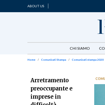
ABOUT US
CHI SIAMO
CO
Home
/
Comunicati Stampa
/
Comunicati stampa 2020
COMU
Arretramento
preoccupante e
imprese in
difficoltà.