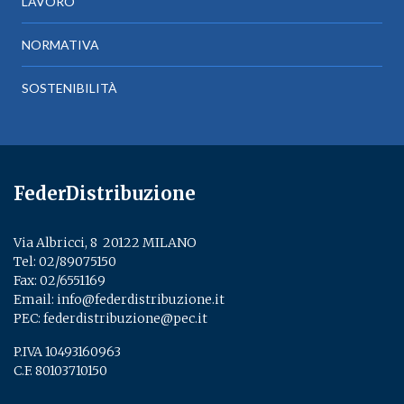
LAVORO
NORMATIVA
SOSTENIBILITÀ
FederDistribuzione
Via Albricci, 8 ­ 20122 MILANO
Tel:
02/89075150
­
Fax: 02/6551169
Email:
info@federdistribuzione.it
PEC:
federdistribuzione@pec.it
P.IVA 10493160963
C.F. 80103710150