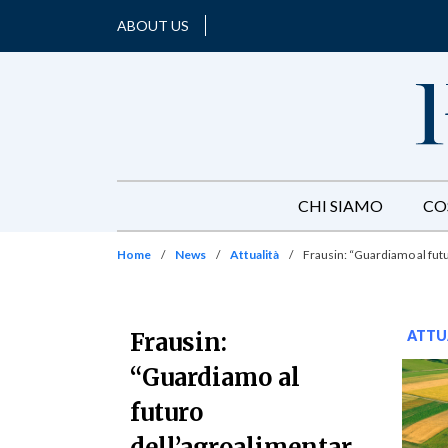
ABOUT US
CHI SIAMO
CO
Home
/
News
/
Attualità
/
Frausin: “Guardiamo al futu
ATTU
Frausin:
“Guardiamo al
futuro
dell’agroalimentar