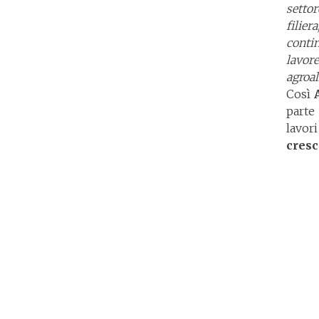
settor
filier
conti
lavor
agroal
Così
parte
lavor
cresc