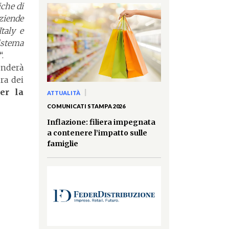
iche di
aziende
taly e
istema
“.
enderà
ra dei
er la
|
ATTUALITÀ
COMUNICATI STAMPA 2026
Inflazione: filiera impegnata
a contenere l’impatto sulle
famiglie