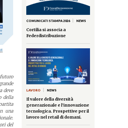
|
COMUNICATI STAMPA 2026
NEWS
Cortilia si associa a
Federdistribuzione
futuro
grande
|
ra deve
LAVORO
NEWS
 della
Il valore della diversità
partita
generazionale e l’innovazione
on una
tecnologica. Prospettive per il
lavoro nel retail di domani.
onale.
ori del