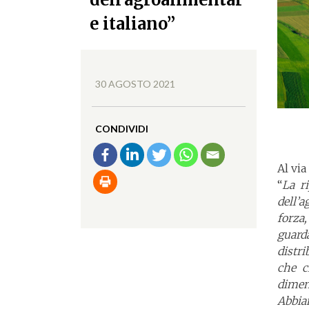
e italiano”
30 AGOSTO 2021
CONDIVIDI
Al via
“
La r
dell’
forza,
guard
distri
che c
dimen
Abbiam