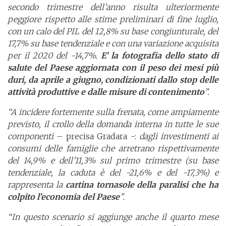
secondo trimestre dell’anno risulta ulteriormente
peggiore rispetto alle stime preliminari di fine luglio,
con un calo del PIL del 12,8% su base congiunturale, del
17,7% su base tendenziale e con una variazione acquisita
per il 2020 del -14,7%.
E’ la fotografia dello stato di
salute del Paese aggiornata con il peso dei mesi più
duri, da aprile a giugno, condizionati dallo stop delle
attività produttive e dalle misure di contenimento
”.
“A incidere fortemente sulla frenata, come ampiamente
previsto, il crollo della domanda interna in tutte le sue
componenti
– precisa Gradara -:
dagli investimenti ai
consumi delle famiglie che arretrano rispettivamente
del 14,9% e dell’11,3% sul primo trimestre (su base
tendenziale, la caduta è del -21,6% e del -17,3%) e
rappresenta la
cartina tornasole della paralisi che ha
colpito l’economia del Paese
”.
“In questo scenario si aggiunge anche il quarto mese