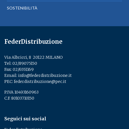
SOSTENIBILITÀ
FederDistribuzione
Via Albricci, 8 ­ 20122 MILANO
Tel:
02/89075150
­
Fax: 02/6551169
Email:
info@federdistribuzione.it
PEC:
federdistribuzione@pec.it
P.IVA 10493160963
C.F. 80103710150
Seguici sui social