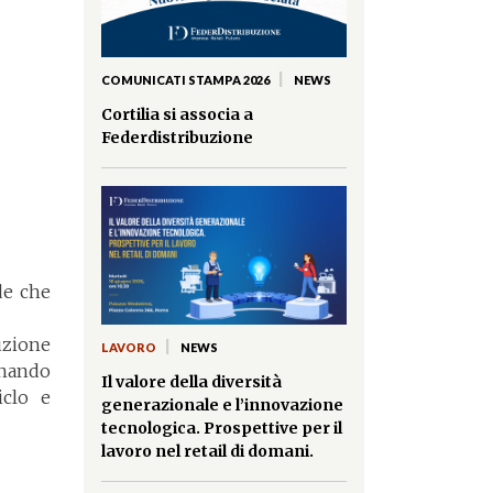
|
COMUNICATI STAMPA 2026
NEWS
Cortilia si associa a
Federdistribuzione
de che
uzione
|
LAVORO
NEWS
gnando
Il valore della diversità
iclo e
generazionale e l’innovazione
tecnologica. Prospettive per il
lavoro nel retail di domani.