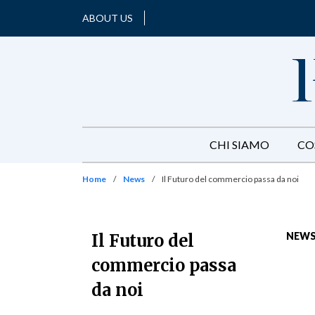
ABOUT US
CHI SIAMO
CO
Home
/
News
/
Il Futuro del commercio passa da noi
NEW
Il Futuro del
commercio passa
da noi