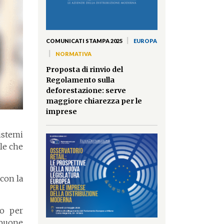
|
COMUNICATI STAMPA 2025
EUROPA
|
NORMATIVA
Proposta di rinvio del
Regolamento sulla
deforestazione: serve
maggiore chiarezza per le
imprese
istemi
ale che
 con la
ro per
 buone