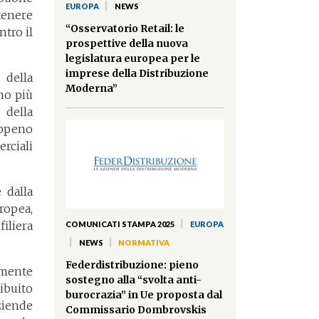
|
EUROPA
NEWS
tenere
“Osservatorio Retail: le
ntro il
prospettive della nuova
legislatura europea per le
imprese della Distribuzione
della
Moderna”
mo più
 della
appeno
rciali
 dalla
ropea,
|
iliera
COMUNICATI STAMPA 2025
EUROPA
|
|
NEWS
NORMATIVA
Federdistribuzione: pieno
amente
sostegno alla “svolta anti-
ibuito
burocrazia” in Ue proposta dal
ziende
Commissario Dombrovskis