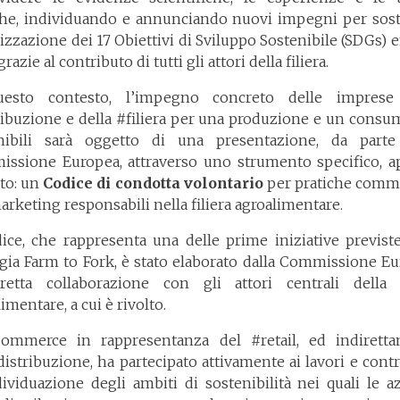
che, individuando e annunciando nuovi impegni per sos
lizzazione dei 17 Obiettivi di Sviluppo Sostenibile (SDGs) e
grazie al contributo di tutti gli attori della filiera.
uesto contesto, l’impegno concreto delle imprese 
ribuzione e della #filiera per una produzione e un consu
nibili sarà oggetto di una presentazione, da parte
ssione Europea, attraverso uno strumento specifico, 
ito: un
Codice di condotta volontario
per pratiche comme
arketing responsabili nella filiera agroalimentare.
dice, che rappresenta una delle prime iniziative previste
egia Farm to Fork, è stato elaborato dalla Commissione Eu
retta collaborazione con gli attori centrali della f
imentare, a cui è rivolto.
ommerce in rappresentanza del #retail, ed indirett
distribuzione, ha partecipato attivamente ai lavori e contr
ndividuazione degli ambiti di sostenibilità nei quali le a