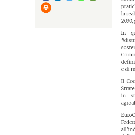
prati
la rea
2030, 
In q
#dist
soste
Commi
defin
e di m
Il Co
Strat
in st
agroal
EuroC
Feder
all’i