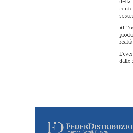
della
cont
sosten
Al Co
produ
realtà
L’even
dalle 