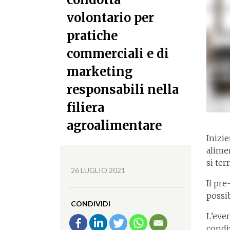
volontario per
pratiche
commerciali e di
marketing
responsabili nella
filiera
agroalimentare
Inizi
alimen
si te
26 LUGLIO 2021
Il pre
possib
CONDIVIDI
L’eve
condi