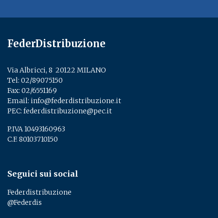
FederDistribuzione
Via Albricci, 8 ­ 20122 MILANO
Tel:
02/89075150
­
Fax: 02/6551169
Email:
info@federdistribuzione.it
PEC:
federdistribuzione@pec.it
P.IVA 10493160963
C.F. 80103710150
Seguici sui social
Federdistribuzione
@Federdis