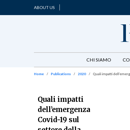
ABOUT US
CHI SIAMO
CO
Home
/
Publications
/
2020
/
Quali impatti dell’eme
Quali impatti
dell’emergenza
Covid-19 sul
settore della