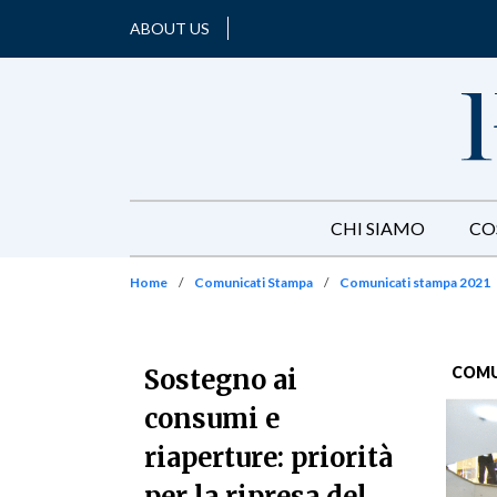
ABOUT US
CHI SIAMO
CO
Home
/
Comunicati Stampa
/
Comunicati stampa 2021
COMU
Sostegno ai
consumi e
riaperture: priorità
per la ripresa del