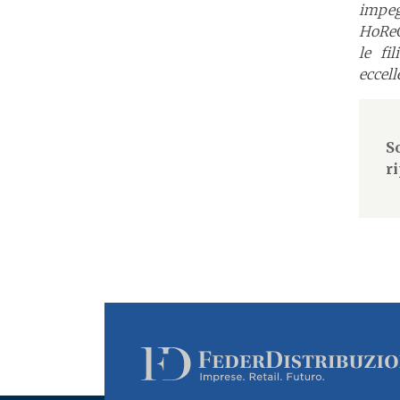
impeg
HoReC
le fi
eccell
S
r