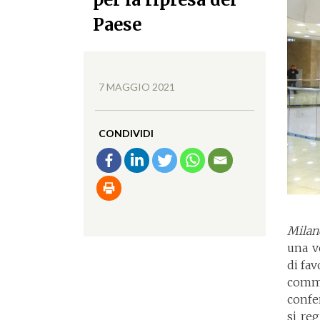
Paese
7 MAGGIO 2021
CONDIVIDI
Milan
una v
di fav
comme
conf
si re