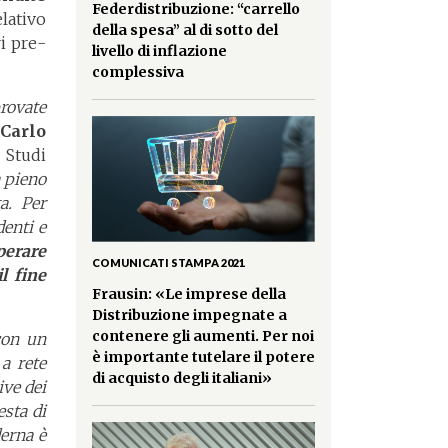
Federdistribuzione: “carrello
relativo
della spesa” al di sotto del
ri pre-
livello di inflazione
complessiva
rovate
a
Carlo
o Studi
a pieno
ta. Per
denti e
perare
COMUNICATI STAMPA 2021
l fine
Frausin: «Le imprese della
Distribuzione impegnate a
contenere gli aumenti. Per noi
con un
è importante tutelare il potere
a rete
di acquisto degli italiani»
ive dei
esta di
erna è