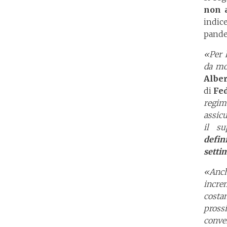
non a
indice
pande
«Per 
da mo
Alber
di
Fe
regime
assicu
il su
defin
setti
«Anch
incre
costan
prossi
conve